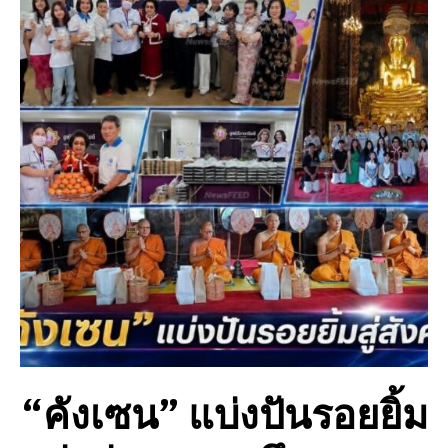
“คังเซน” แบ่งปันรอยยิ้ม