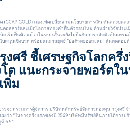
6
กัด (GCAP GOLD) มองเฟดเปลี่ยนเกมนโยบายการเงิน หันลดงบดุลแ
ันดอลลาร์และเปิดโอกาสทองคำฟื้นตัวรอบใหม่ ด้านฝ่ายวิจัยประเม
ริ่มฟื้นตัว แม้ว่าในระยะสั้นจะยังไม่ยืนยันการกลับตัวเป็นเทรนด
ยสนับสนุนเชิงบวก พร้อมแนะกลยุทธ์ "ย่อตัวทยอยสะสม" ลุ้นทดสอบต
ุงศรี ชี้เศรษฐกิจโลกครึ่ง
ังโต แนะกระจายพอร์ตในห
เพิ่ม
6
รรจง กรรมการผู้จัดการ บริษัทหลักทรัพย์จัดการกองทุน กรุงศรี จ
ิดเผยว่า “ในช่วงครึ่งแรกของปี 2569 บริษัทมีทรัพย์สินภายใต้การบร
ี่ 6.91...