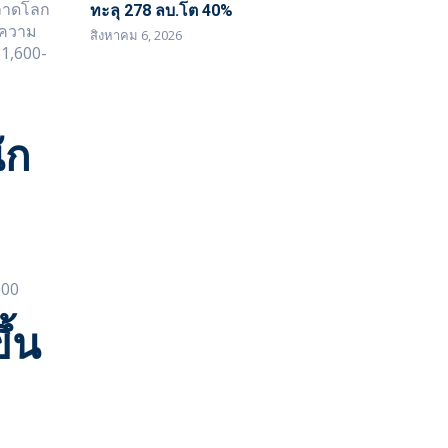
ตลาดโลก
ทะลุ 278 ลบ.โต 40%
กความ
สิงหาคม 6, 2026
-
ัก
000
้น