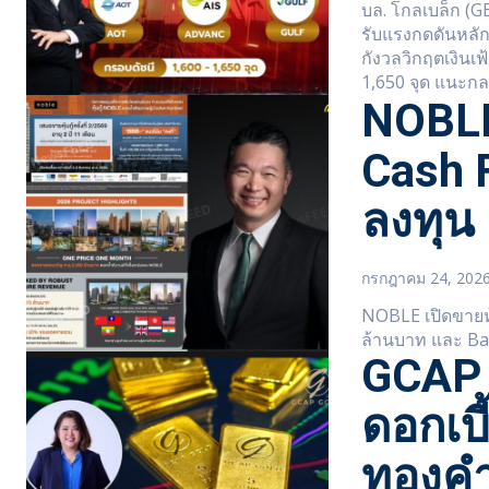
บล. โกลเบล็ก (G
รับแรงกดดันหลัก
กังวลวิกฤตเงินเฟ้
1,650 จุด แนะกลย
NOBLE 
Cash F
ลงทุน
กรกฎาคม 24, 202
NOBLE เปิดขายหุ้
GCAP 
ดอกเบี
ทองค