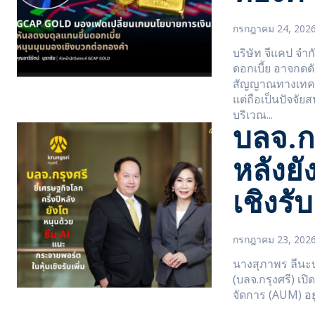
กรกฎาคม 24, 202
บริษัท จีแคป จำ
ดอกเบี้ย อาจกดด
สัญญาณทางเทคนิคเ
แต่ถือเป็นปัจจั
บริเวณ...
บลจ.กร
หลังย
เชิงรับ
กรกฎาคม 23, 202
นางสุภาพร ลีนะบ
(บลจ.กรุงศรี) เป
จัดการ (AUM) อยู่ท