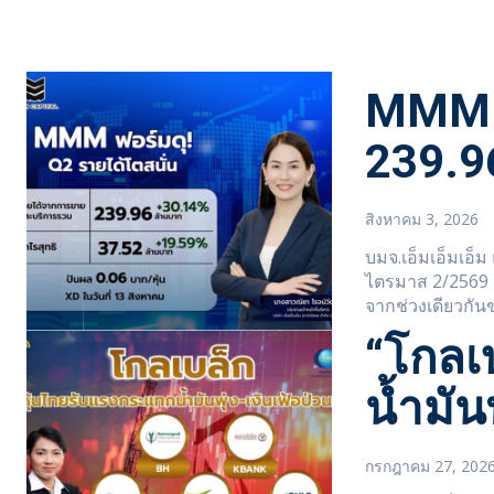
​MMM 
239.9
สิงหาคม 3, 2026
บมจ.เอ็มเอ็มเอ็
ไตรมาส 2/2569 กว
จากช่วงเดียวกันข
“โกลเ
น้ำมัน
กรกฎาคม 27, 202