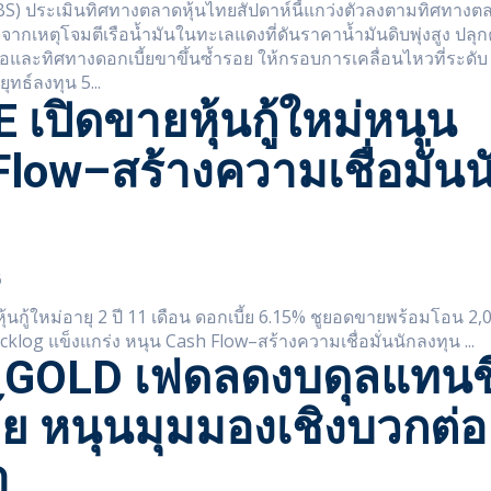
BS) ประเมินทิศทางตลาดหุ้นไทยสัปดาห์นี้แกว่งตัวลงตามทิศทาง
จากเหตุโจมตีเรือน้ำมันในทะเลแดงที่ดันราคาน้ำมันดิบพุ่งสูง ปลุ
อและทิศทางดอกเบี้ยขาขึ้นซ้ำรอย ให้กรอบการเคลื่อนไหวที่ระดับ 1,600
ุทธ์ลงทุน 5...
เปิดขายหุ้นกู้ใหม่หนุน
low–สร้างความเชื่อมั่นน
6
นกู้ใหม่อายุ 2 ปี 11 เดือน ดอกเบี้ย 6.15% ชูยอดขายพร้อมโอน 2,
ล้านบาท และ Backlog แข็งแกร่ง หนุน Cash Flow–สร้างความเชื่อมั่นนักลงทุน ...
GOLD เฟดลดงบดุลแทนขึ
้ย หนุนมุมมองเชิงบวกต่อ
ำ