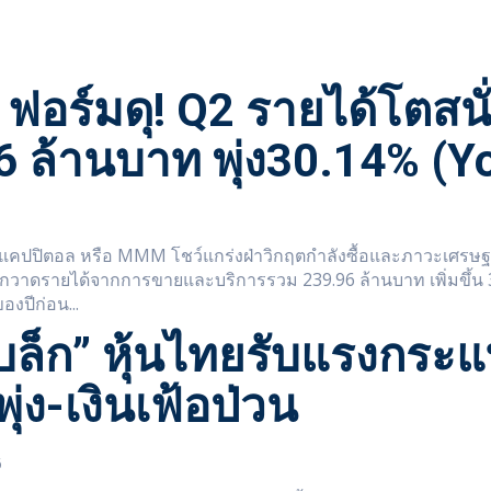
ฟอร์มดุ! Q2 รายได้โตสนั
6 ล้านบาท พุ่ง30.14% (Y
ม แคปปิตอล หรือ MMM โชว์แกร่งฝ่าวิกฤตกำลังซื้อและภาวะเศรษฐก
าดรายได้จากการขายและบริการรวม 239.96 ล้านบาท เพิ่มขึ้น 30.14%
องปีก่อน...
บล็ก” หุ้นไทยรับแรงกระ
พุ่ง-เงินเฟ้อป่วน
6