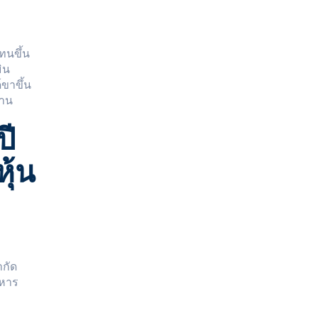
ทนขึ้น
ิน
์ขาขึ้น
้าน
ปี
ุ้น
ำกัด
ิหาร