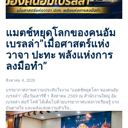
แมตช์หยุดโลกของคนอัม
เบรลล่า”เมื่อศาสตร์แห่ง
วาจา ปะทะ พลังแห่งการ
ลงมือทำ”
สิงหาคม 4, 2026
บรรยากาศภาพความประทับใจงาน "แมตช์หยุดโลก ของคนอัม
เบรลล่า" เมื่อวันเสาร์ที่ 1 สิงหาคม 2569 ณ สำนักงานใหญ่ อัม
เบรลล่า ฟอร์ ไลฟ์ ได้เต็มไปด้วยบรรยากาศแห่งการเรียนรู้ แรง
บันดาลใจ และพลังแห่งความสำเร็จ...