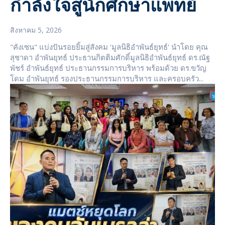
กำลังใจสู่นักศึกษาแพทย์
สิงหาคม 5, 2026
"คังเซน" แบ่งปันรอยยิ้มสู่สังคม 'มูลนิธิอำพันธ์ยุทธ์' นำโดย คุณ
สุชาดา อำพันยุทธ์ ประธานกิตติมศักดิ์มูลนิธิอำพันธ์ยุทธ์ ดร.ณัฐ
พัชร์ อำพันธ์ยุทธ์ ประธานกรรมการบริหาร พร้อมด้วย ดร.ขวัญ
โดม อำพันยุทธ์ รองประธานกรรมการบริหาร และครอบครัว...