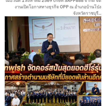
เมื่อวันที่ 1 สิงหาคม 2569 บริษัท SAPP888 จำกัด จัด
งานเปิดโอกาสทางธุรกิจ OPP ณ อำเภอบ้านโป่ง
จังหวัดราชบุรี...