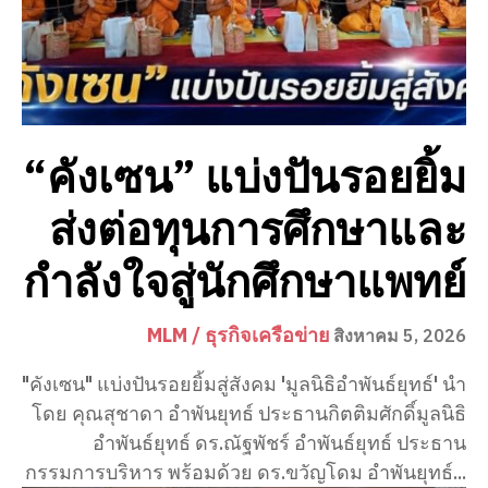
“คังเซน” แบ่งปันรอยยิ้ม
ส่งต่อทุนการศึกษาและ
กำลังใจสู่นักศึกษาแพทย์
MLM / ธุรกิจเครือข่าย
สิงหาคม 5, 2026
"คังเซน" แบ่งปันรอยยิ้มสู่สังคม 'มูลนิธิอำพันธ์ยุทธ์' นำ
โดย คุณสุชาดา อำพันยุทธ์ ประธานกิตติมศักดิ์มูลนิธิ
อำพันธ์ยุทธ์ ดร.ณัฐพัชร์ อำพันธ์ยุทธ์ ประธาน
กรรมการบริหาร พร้อมด้วย ดร.ขวัญโดม อำพันยุทธ์...