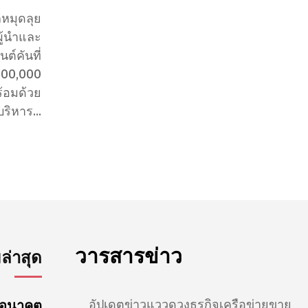
หมุดลุย
ู้นำและ
ต์คันที่
600,000
ิหาร...
วารสารข่าว
่าสุด
อัปเดตข่าวแววดวงธุรกิจเครือข่ายขาย
นดอนาคต