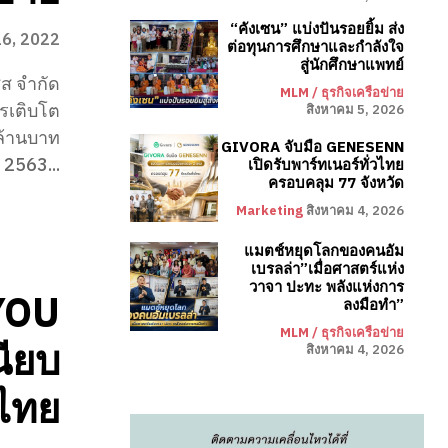
“คังเซน” แบ่งปันรอยยิ้ม ส่ง
6, 2022
ต่อทุนการศึกษาและกำลังใจ
สู่นักศึกษาแพทย์
ซส จำกัด
MLM / ธุรกิจเครือข่าย
รเติบโต
สิงหาคม 5, 2026
ล้านบาท
GIVORA จับมือ GENESENN
 2563...
เปิดรับพาร์ทเนอร์ทั่วไทย
ครอบคลุม 77 จังหวัด
Marketing
สิงหาคม 4, 2026
แมตช์หยุดโลกของคนอัม
เบรลล่า”เมื่อศาสตร์แห่ง
วาจา ปะทะ พลังแห่งการ
 YOU
ลงมือทำ”
MLM / ธุรกิจเครือข่าย
นียบ
สิงหาคม 4, 2026
งไทย