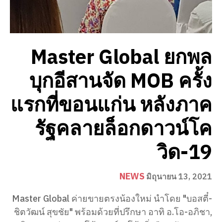
Master Global ยกพล
บุกอีสานจัด MOB ครั้ง
แรกที่ขอนแก่น หลังภาค
รัฐคลายล็อกดาวน์โค
วิด-19
NEWS
มิถุนายน 13, 2021
Master Global ค่ายขายตรงน้องใหม่ นำโดย "บอสตี๋-
ชิตวัฒน์ สุขชัย" พร้อมด้วยที่ปรึกษา อาทิ อ.โอ-อภิชา,