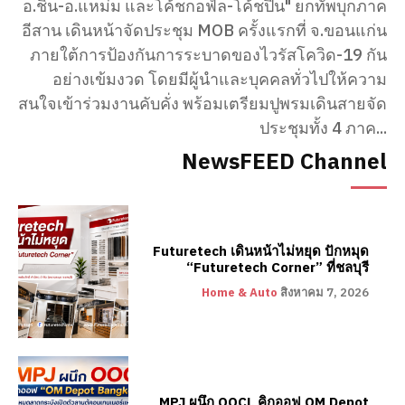
อ.ชิน-อ.แหม่ม และโค้ชกอฟ์ล-โค้ชปิ่น" ยกทัพบุกภาค
อีสาน เดินหน้าจัดประชุม MOB​ ครั้งแรกที่​ จ.ขอนแก่น
ภายใต้การป้องกันการระบาดของไวรัสโควิด-19 กัน
อย่างเข้มงวด โดยมีผู้นำและบุคคลทั่วไปให้ความ
สนใจเข้าร่วมงานคับคั่ง พร้อมเตรียมปูพรมเดินสายจัด
ประชุมทั้ง 4 ภาค...
NewsFEED Channel
Futuretech เดินหน้าไม่หยุด ปักหมุด
“Futuretech Corner” ที่ชลบุรี
Home & Auto
สิงหาคม 7, 2026
MPJ ผนึก OOCL คิกออฟ OM Depot