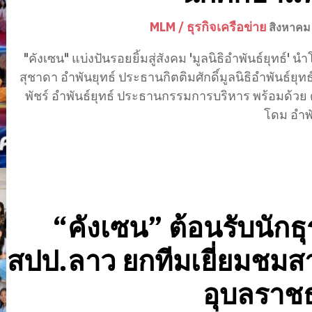
MLM / ธุรกิจเครือข่าย
สิงหาคม
"คังเซน" แบ่งปันรอยยิ้มสู่สังคม 'มูลนิธิอำพันธ์ยุทธ์' นำโดย คุณ
สุชาดา อำพันยุทธ์ ประธานกิตติมศักดิ์มูลนิธิอำพันธ์ยุทธ
พัชร์ อำพันธ์ยุทธ์ ประธานกรรมการบริหาร พร้อมด้วย
โดม อำพัน
“คังเซน” ต้อนรับนักธุ
สปป.ลาว ยกทีมเยี่ยมชม
อุบลราช