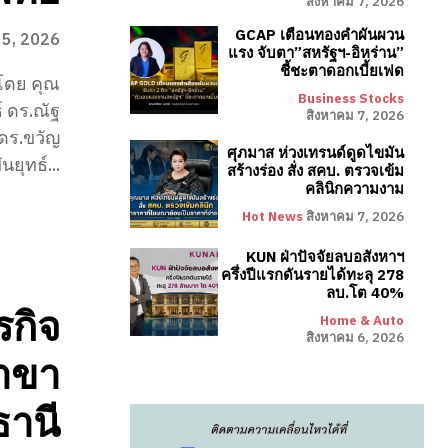
สิงหาคม 7, 2026
GCAP เตือนทองคำผันผวน
 5, 2026
แรง จับตา”สหรัฐฯ-อิหร่าน”
ชี้ชะตาดอกเบี้ยเฟด
Business Stocks
์ ดร.ณัฐ
สิงหาคม 7, 2026
 ดร.ขวัญ
ศุภมาส ห่วงเทรนด์ดูดไขมัน
ยุทธ์...
สร้างร่อง สั่ง สคบ. ตรวจเข้ม
คลินิกความงาม
Hot News
สิงหาคม 7, 2026
KUN ฝ่าปัจจัยลบอสังหาฯ
ครึ่งปีแรกดันรายได้ทะลุ 278
ลบ.โต 40%
รกิจ
Home & Auto
สิงหาคม 6, 2026
สาขา
ธานี