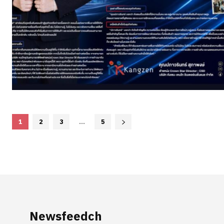
1
2
3
...
5
Newsfeedch