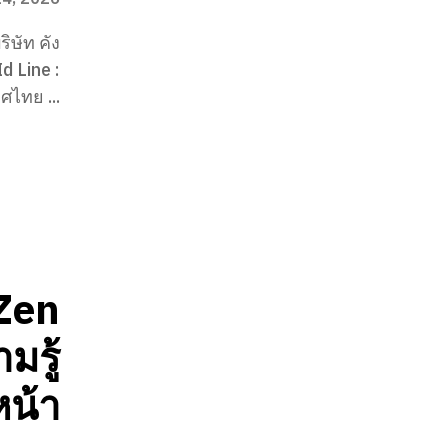
 Line :
0804615594 TikTok : คังเซน เคนโก ประเทศไทย ...
 Zen
มรู้
หน้า