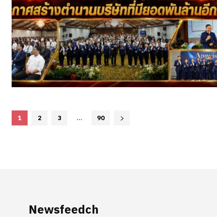
1
2
3
...
90
Newsfeedch