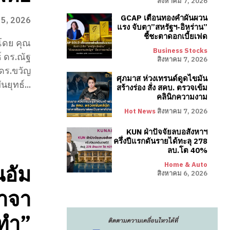
สิงหาคม 7, 2026
GCAP เตือนทองคำผันผวน
 5, 2026
แรง จับตา”สหรัฐฯ-อิหร่าน”
ชี้ชะตาดอกเบี้ยเฟด
Business Stocks
์ ดร.ณัฐ
สิงหาคม 7, 2026
 ดร.ขวัญ
ศุภมาส ห่วงเทรนด์ดูดไขมัน
ยุทธ์...
สร้างร่อง สั่ง สคบ. ตรวจเข้ม
คลินิกความงาม
Hot News
สิงหาคม 7, 2026
KUN ฝ่าปัจจัยลบอสังหาฯ
ครึ่งปีแรกดันรายได้ทะลุ 278
ลบ.โต 40%
Home & Auto
อัม
สิงหาคม 6, 2026
วาจา
อทำ”