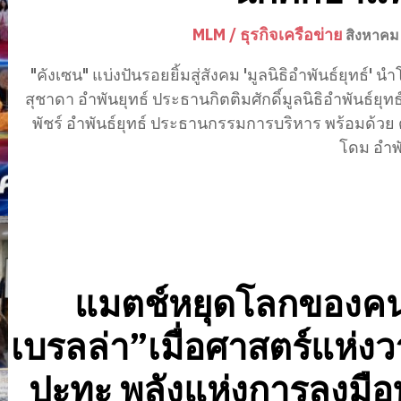
MLM / ธุรกิจเครือข่าย
สิงหาคม
"คังเซน" แบ่งปันรอยยิ้มสู่สังคม 'มูลนิธิอำพันธ์ยุทธ์' นำโดย คุณ
สุชาดา อำพันยุทธ์ ประธานกิตติมศักดิ์มูลนิธิอำพันธ์ยุทธ
พัชร์ อำพันธ์ยุทธ์ ประธานกรรมการบริหาร พร้อมด้วย
โดม อำพัน
แมตช์หยุดโลกของคน
เบรลล่า”เมื่อศาสตร์แห่ง
ปะทะ พลังแห่งการลงมื