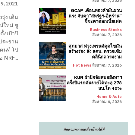
สิงหาคม 7, 2026
 9, 2021
GCAP เตือนทองคำผันผวน
แรง จับตา”สหรัฐฯ-อิหร่าน”
่ง เดิน
ชี้ชะตาดอกเบี้ยเฟด
ใหม่ ชู
Business Stocks
้งเป้าปี
สิงหาคม 7, 2026
ศุภมาส ห่วงเทรนด์ดูดไขมัน
แตนท์ โป
สร้างร่อง สั่ง สคบ. ตรวจเข้ม
คลินิกความงาม
อ NRF...
Hot News
สิงหาคม 7, 2026
KUN ฝ่าปัจจัยลบอสังหาฯ
ครึ่งปีแรกดันรายได้ทะลุ 278
ลบ.โต 40%
Home & Auto
สิงหาคม 6, 2026