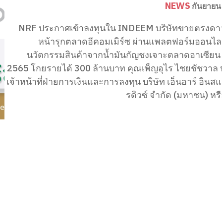
NEWS
กันยายน
NRF ประกาศเข้าลงทุนใน INDEEM บริษัทขายตรงดาวรุ
หน้ารุกตลาดอีคอมเมิร์ซ ผ่านแพลตฟอร์มออนไลน์
นวัตกรรมสินค้าจากน้ำมันกัญชงเจาะตลาดอาเซียน ตั
2565 โกยรายได้ 300 ล้านบาท คุณเพ็ญอุไร ไชยชัชวาล ประธาน
เจ้าหน้าที่ฝ่ายการเงินและการลงทุน บริษัท เอ็นอาร์ อินส
รดิวซ์ จำกัด (มหาชน) หรื