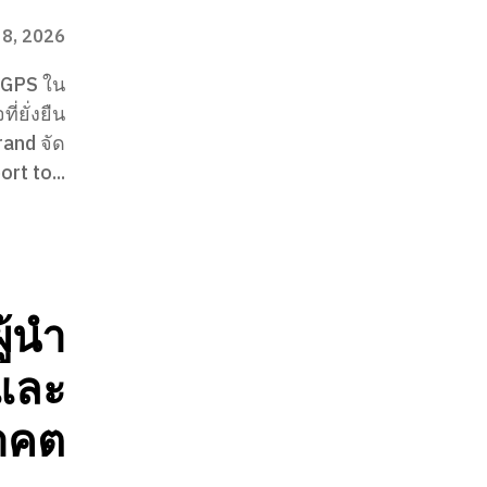
 8, 2026
 GPS ใน
่ยั่งยืน
rand จัด
rt to...
้นำ
งและ
าคต