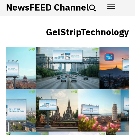
NewsFEED Channel
GelStripTechnology