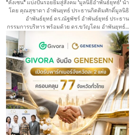
"คังเซน" แบ่งปันรอยยิ้มสู่สังคม 'มูลนิธิอำพันธ์ยุทธ์' นำ
โดย คุณสุชาดา อำพันยุทธ์ ประธานกิตติมศักดิ์มูลนิธิ
อำพันธ์ยุทธ์ ดร.ณัฐพัชร์ อำพันธ์ยุทธ์ ประธาน
กรรมการบริหาร พร้อมด้วย ดร.ขวัญโดม อำพันยุทธ์...