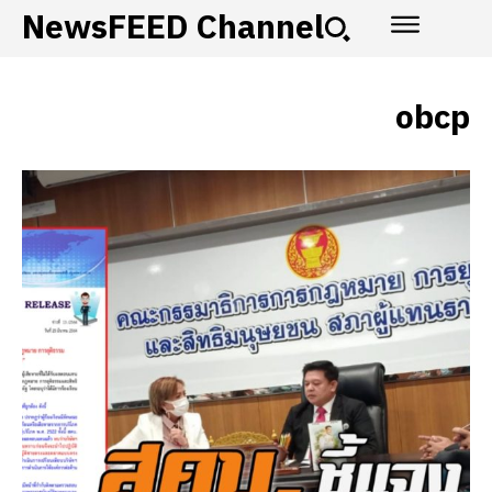
NewsFEED Channel
obcp