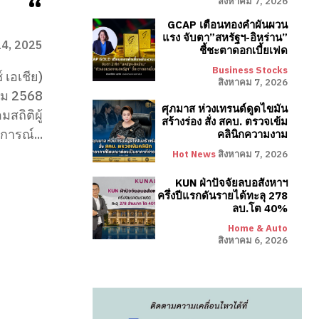
“
สิงหาคม 7, 2026
GCAP เตือนทองคำผันผวน
แรง จับตา”สหรัฐฯ-อิหร่าน”
14, 2025
ชี้ชะตาดอกเบี้ยเฟด
Business Stocks
 เอเชีย)
สิงหาคม 7, 2026
าคม 2568
ศุภมาส ห่วงเทรนด์ดูดไขมัน
ถิติผู้
สร้างร่อง สั่ง สคบ. ตรวจเข้ม
การณ์...
คลินิกความงาม
Hot News
สิงหาคม 7, 2026
KUN ฝ่าปัจจัยลบอสังหาฯ
ครึ่งปีแรกดันรายได้ทะลุ 278
ลบ.โต 40%
Home & Auto
สิงหาคม 6, 2026