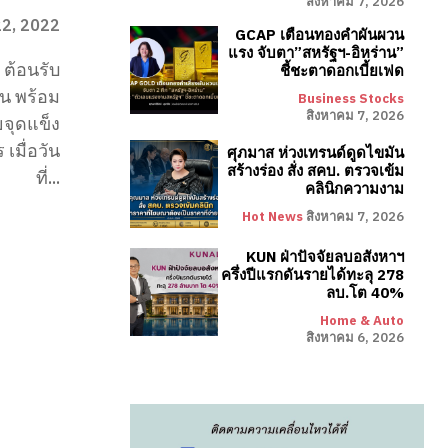
สิงหาคม 7, 2026
22, 2022
GCAP เตือนทองคำผันผวน
แรง จับตา”สหรัฐฯ-อิหร่าน”
 ต้อนรับ
ชี้ชะตาดอกเบี้ยเฟด
่น พร้อม
Business Stocks
สิงหาคม 7, 2026
ยจุดแข็ง
ัน
ศุภมาส ห่วงเทรนด์ดูดไขมัน
สร้างร่อง สั่ง สคบ. ตรวจเข้ม
ที่...
คลินิกความงาม
Hot News
สิงหาคม 7, 2026
KUN ฝ่าปัจจัยลบอสังหาฯ
ครึ่งปีแรกดันรายได้ทะลุ 278
ลบ.โต 40%
Home & Auto
สิงหาคม 6, 2026