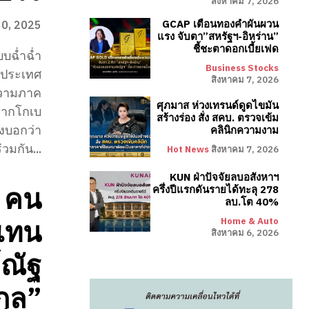
สิงหาคม 7, 2026
GCAP เตือนทองคำผันผวน
30, 2025
แรง จับตา”สหรัฐฯ-อิหร่าน”
ชี้ชะตาดอกเบี้ยเฟด
บบฉ่ำฉ่ำ
Business Stocks
ยวประเทศ
สิงหาคม 7, 2026
ะความภาค
ศุภมาส ห่วงเทรนด์ดูดไขมัน
 จากโกเบ
สร้างร่อง สั่ง สคบ. ตรวจเข้ม
องบอกว่า
คลินิกความงาม
วมกัน...
Hot News
สิงหาคม 7, 2026
KUN ฝ่าปัจจัยลบอสังหาฯ
O คน
ครึ่งปีแรกดันรายได้ทะลุ 278
ลบ.โต 40%
 แทน
Home & Auto
สิงหาคม 6, 2026
์ณัฐ
กุล”