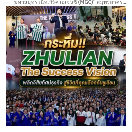
มหาสมุทร เน็ทเวิร์ค เอเจนซี่ (MGC)” สมุทรสาคร...