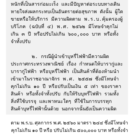
หนักที่เป็นสารก่อมะเร็ง และมีปัญหาต่อระบบทางเดิน
หายใจส่งผลกระทบเป็นอันตรายต่อสุขภาพ ดังนั้น ผู้ใด
ขายหรือให้บริการ มีความผิดตาม พ.ร.บ.คุ้มครองผู้
บริโภค (ฉบับที่ ๔) พ.ศ. ๒๕๖๒ มีโทษจำคุกไม่
เกิน ๓ ปี หรือปรับไม่เกิน ๖๐๐,๐๐๐ บาท หรือทั้ง
จำทั้งปรับ

       ๒. กรณีผู้นำเข้าบุหรี่ไฟฟ้ามีความผิด
ประกาศกระทรวงพาณิชย์ เรื่อง กำหนดให้บารากู่และ
บารากู่ไฟฟ้า หรือบุหรี่ไฟฟ้า เป็นสินค้าที่ต้องห้ามนำ
เข้ามาในราชอาณาจักร พ.ศ. ๒๕๕๗ ซึ่งมีโทษจำ
คุกไม่เกิน ๑๐ ปี หรือปรับเป็นเงิน ๕ เท่า ของราคา
สินค้า หรือทั้งจำทั้งปรับ กับให้ริบบุหรี่ไฟฟ้า รวมทั้ง
สิ่งที่ใช้บรรจุ และพาหนะใดๆ ที่ใช้ในการบรรทุก
สินค้าบุหรี่ไฟฟ้านั้นด้วย นอกจากนั้นยังเป็นความผิด
ตาม พ.ร.บ. ศุลกากร พ.ศ. ๒๕๖๐ มาตรา ๒๔๔ ซึ่งมีโทษจำ
คุกไม่เกิน ๑๐ ปี หรือ ปรับไม่เกิน ๕๐๐,๐๐๐ บาท หรือทั้งจำ