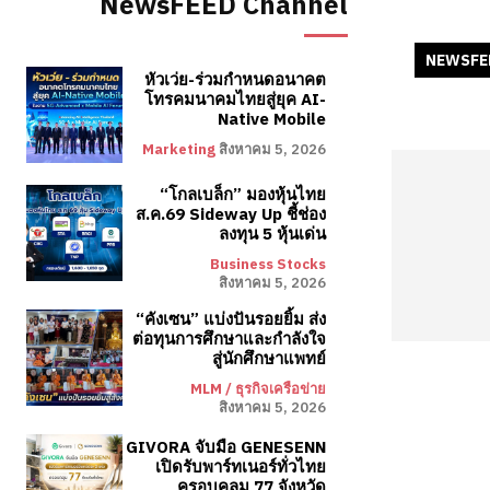
NewsFEED Channel
NEWSFE
หัวเว่ย-ร่วมกำหนดอนาคต
โทรคมนาคมไทยสู่ยุค AI-
Native Mobile
Marketing
สิงหาคม 5, 2026
“โกลเบล็ก” มองหุ้นไทย
ส.ค.69 Sideway Up ชี้ช่อง
ลงทุน 5 หุ้นเด่น
Business Stocks
สิงหาคม 5, 2026
“คังเซน” แบ่งปันรอยยิ้ม ส่ง
ต่อทุนการศึกษาและกำลังใจ
สู่นักศึกษาแพทย์
MLM / ธุรกิจเครือข่าย
สิงหาคม 5, 2026
GIVORA จับมือ GENESENN
เปิดรับพาร์ทเนอร์ทั่วไทย
ครอบคลุม 77 จังหวัด