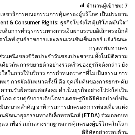
จำนวนผู้เข้าชม:
7
น์ เลขาธิการคณะกรรมการคุ้มครองผู้บริโภค เป็นประธาน
nt & Consumer Rights: ธุรกิจโปร่งใส ผู้บริโภคมั่นใจ”
ะเด็นการทำธุรกรรมทางการเงินผ่านระบบอิเล็กทรอนิกส์
ทาราไลฟ์ ศูนย์ราชการและคอนเวนชันเซ็นเตอร์ แจ้งวัฒนะ
กรุงเทพมหานคร
นส่วนหนึ่งของชีวิตประจำวันของประชาชน ทั้งในมิติความ
เดียวกัน การขยายตัวอย่างรวดเร็วของธุรกิจดังกล่าว ยัง
ปร่งใสในการให้บริการ การกำหนดราคาที่ไม่เป็นธรรม การ
่ๆ การจัดสัมมนาครั้งนี้ คือ จุดเริ่มต้นของการยกระดับ
ึงความรับผิดชอบต่อสังคม ดำเนินธุรกิจอย่างโปร่งใส เป็น
ิโภค ควบคู่กับการเติบโตทางเศรษฐกิจดิจิทัลอย่างยั่งยืน
ี่มีบทบาทสำคัญ อาทิ กรมการปกครอง การท่องเที่ยวแห่ง
นพัฒนาธุรกรรมทางอิเล็กทรอนิกส์ (ETDA) ร่วมถอดบท
ล เพื่อร่วมกันวางรากฐานการคุ้มครองผู้บริโภคในโลก
ดิจิทัลอย่างรอบด้าน