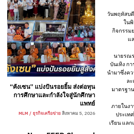
วันพฤหัสบด
ในพิ
กิจกรรมย
แล
นายรณรงค
บันเทิง ก
นำมาซึ่งคว
ละเ
“คังเซน” แบ่งปันรอยยิ้ม ส่งต่อทุน
มาตรฐานธุ
การศึกษาและกำลังใจสู่นักศึกษา
แพทย์
ภายในงาน
MLM / ธุรกิจเครือข่าย
สิงหาคม 5, 2026
ประเทศ
เรียน แลก