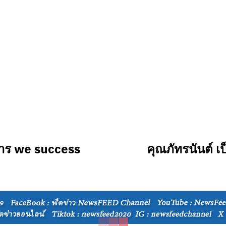
หาร we success
คุณภัทรนันต์ 