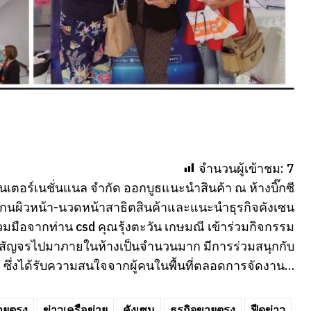
จำนวนผู้เข้าชม:
7
ินเตอร์เนชั่นแนล จำกัด ออกบูธแนะนำสินค้า ณ ห้างบิ๊กซี
สแกนผิวหน้า-นวดหน้าสาธิตสินค้าและแนะนำธุรกิจคังเซน
มมือจากท่าน csd คุณรุ้งตะวัน เกษมณี เข้าร่วมกิจกรรม
ี่สัญจรไปมาภายในห้างเป็นจำนวนมาก มีการร่วมสนุกกับ
ซึ่งได้รับความสนใจจากผู้คนในพื้นที่ตลอดการจัดงาน…
ายตรง
ข่าวเครือข่าย
คังเซน
ธุรกิจขายตรง
ฟีดข่าว