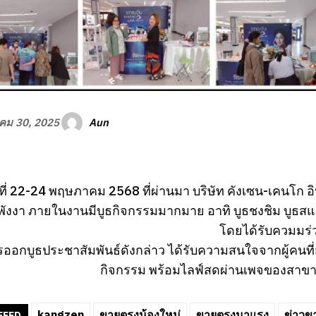
Aun
คม 30, 2025
ันที่ 22-24 พฤษภาคม 2568 ที่ผ่านมา บริษัท คังเซน-เคนโก อ
จ.พังงา ภายในงานมีบูธกิจกรรมมากมาย อาทิ บูธชงชิม บูธ
โดยได้รับควมมร่ว
อกบูธประชาสัมพันธ์ดังกล่าว ได้รับความสนใจจากผู้คนท
กิจกรรม พร้อมไลฟ์สดผ่านเพจของสาขา 
kangzen
ขายตรงน้องใหม่
ขายตรงมาแรง
ข่าวข
FEED