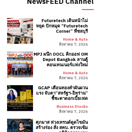
NewsFEED Channel
Futuretech เดินหน้าไม่
หยุด ปักหมุด “Futuretech
Corner” ที่ชลบุรี
Home & Auto
สิงหาคม 7, 2026
MPJ ผนึก OOCL คิกออฟ OM
Depot Bangkok ลานตู้
คอนเทนเนอร์แห่งใหม่
Home & Auto
สิงหาคม 7, 2026
GCAP เตือนทองคำผันผวน
แรง จับตา”สหรัฐฯ-อิหร่าน”
ชี้ชะตาดอกเบี้ยเฟด
Business Stocks
สิงหาคม 7, 2026
ศุภมาส ห่วงเทรนด์ดูดไขมัน
สร้างร่อง สั่ง สคบ. ตรวจเข้ม