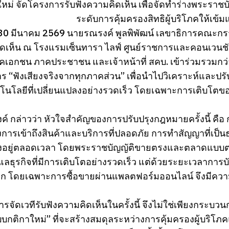
หม่ จัดโครงการรับฟังความคิดเห็น เพื่อจัดทำร่างพระราชบั
ระดับการคุ้มครองสิทธิผู้บริโภคให้เข้
ที่ 30 มีนาคม 2569 นายรณรงค์ พูลพิพัฒน์ เลขาธิการคณะก
ดเห็น ณ โรงแรมเซ็นทารา ไลฟ์ ศูนย์ราชการและคอนเวนชัน
เอกชน ภาคประชาชน และเจ้าหน้าที่ สคบ. เข้าร่วมรวมกว่า 20
ร “ฟังเสียงจริงจากทุกภาคส่วน” เพื่อนำไปวิเคราะห์และป
โนโลยีที่เปลี่ยนแปลงอย่างรวดเร็ว โดยเฉพาะการเติบโตข
์ กล่าวว่า หัวใจสำคัญของการปรับปรุงกฎหมายครั้งนี้ คือ
การเข้าถึงสินค้าและบริการที่ปลอดภัย การทำสัญญาที่เป็นธร
งอยู่ตลอดเวลา โดยพระราชบัญญัติขายตรงและตลาดแบบตรง 
แลธุรกิจที่มีการเติบโตอย่างรวดเร็ว แต่ด้วยระยะเวลาการบ
ก โดยเฉพาะการซื้อขายผ่านแพลตฟอร์มออนไลน์ จึงมีควา
รจัดเวทีรับฟังความคิดเห็นในครั้งนี้ จึงไม่ใช่เพียงกระ
กติกาใหม่” ที่จะสร้างสมดุลระหว่างการคุ้มครองผู้บริโภค