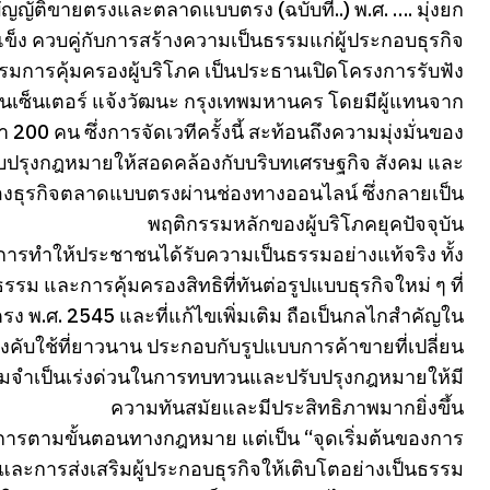
ญญัติขายตรงและตลาดแบบตรง (ฉบับที่..) พ.ศ. …. มุ่งยก
มแข็ง ควบคู่กับการสร้างความเป็นธรรมแก่ผู้ประกอบธุรกิจ
รรมการคุ้มครองผู้บริโภค เป็นประธานเปิดโครงการรับฟัง
เซ็นเตอร์ แจ้งวัฒนะ กรุงเทพมหานคร โดยมีผู้แทนจาก
0 คน ซึ่งการจัดเวทีครั้งนี้ สะท้อนถึงความมุ่งมั่นของ
รับปรุงกฎหมายให้สอดคล้องกับบริบทเศรษฐกิจ สังคม และ
องธุรกิจตลาดแบบตรงผ่านช่องทางออนไลน์ ซึ่งกลายเป็น
พฤติกรรมหลักของผู้บริโภคยุคปัจจุบัน
 การทำให้ประชาชนได้รับความเป็นธรรมอย่างแท้จริง ทั้ง
รม และการคุ้มครองสิทธิที่ทันต่อรูปแบบธุรกิจใหม่ ๆ ที่
พ.ศ. 2545 และที่แก้ไขเพิ่มเติม ถือเป็นกลไกสำคัญใน
ังคับใช้ที่ยาวนาน ประกอบกับรูปแบบการค้าขายที่เปลี่ยน
มจำเป็นเร่งด่วนในการทบทวนและปรับปรุงกฎหมายให้มี
ความทันสมัยและมีประสิทธิภาพมากยิ่งขึ้น
บวนการตามขั้นตอนทางกฎหมาย แต่เป็น “จุดเริ่มต้นของการ
และการส่งเสริมผู้ประกอบธุรกิจให้เติบโตอย่างเป็นธรรม