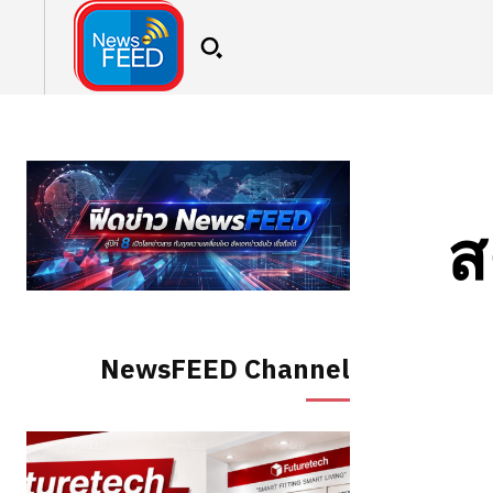
ส
NewsFEED Channel