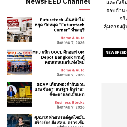
NewsFEED Channel
และยั่งยื
รอบด้าน ค
จริ
Futuretech เดินหน้าไม่
หยุด ปักหมุด “Futuretech
คุ้มครองผู
Corner” ที่ชลบุรี
Home & Auto
สิงหาคม 7, 2026
MPJ ผนึก OOCL คิกออฟ OM
NEWSFEED
Depot Bangkok ลานตู้
คอนเทนเนอร์แห่งใหม่
Home & Auto
สิงหาคม 7, 2026
GCAP เตือนทองคำผันผวน
แรง จับตา”สหรัฐฯ-อิหร่าน”
ชี้ชะตาดอกเบี้ยเฟด
Business Stocks
สิงหาคม 7, 2026
ศุภมาส ห่วงเทรนด์ดูดไขมัน
สร้างร่อง สั่ง สคบ. ตรวจเข้ม