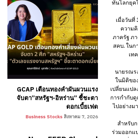
ทันโลกยุคใ
เมื่อวัน
ความคิ
ภาครัฐ ภาค
สคบ. ในกา
เทค
นายรณรงค
ในมิติของ
เปลี่ยนแปล
GCAP เตือนทองคำผันผวนแรง
การกำกับดู
จับตา”สหรัฐฯ-อิหร่าน” ชี้ชะตา
ไปอย่างมา
ดอกเบี้ยเฟด
Business Stocks
สิงหาคม 7, 2026
สำหรับกา
ร่วมออกแบบ