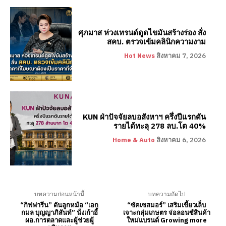
ศุภมาส ห่วงเทรนด์ดูดไขมันสร้างร่อง สั่ง
สคบ. ตรวจเข้มคลินิกความงาม
Hot News
สิงหาคม 7, 2026
KUN ฝ่าปัจจัยลบอสังหาฯ ครึ่งปีแรกดัน
รายได้ทะลุ 278 ลบ.โต 40%
Home & Auto
สิงหาคม 6, 2026
บทความก่อนหน้านี้
บทความถัดไป
“กิฟฟารีน” ดันลูกหม้อ “เอก
“ซัคเซสมอร์” เสริมเขี้ยวเล็บ
กมล บุญญาภิสันท์” นั่งเก้าอี้
เจาะกลุ่มเกษตร จ่อลอนซ์สินค้า
ผอ.การตลาดและผู้ช่วยผู้
ใหม่แบรนด์ Growing more