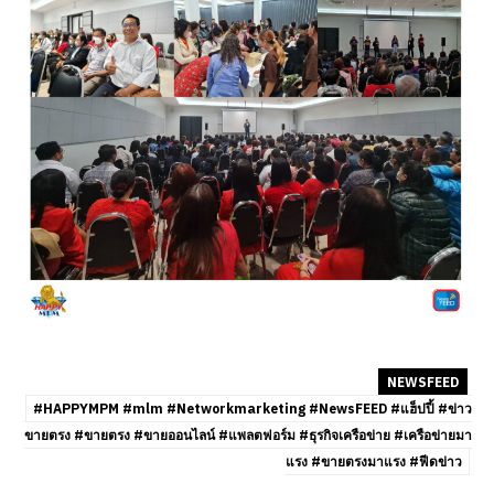
NEWSFEED
#HAPPYMPM #mlm #Networkmarketing #NewsFEED #แฮ็ปปี้ #ข่าว
ขายตรง #ขายตรง #ขายออนไลน์ #แพลตฟอร์ม #ธุรกิจเครือข่าย #เครือข่ายมา
แรง #ขายตรงมาแรง #ฟีดข่าว