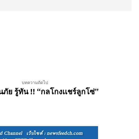
บทความถัดไป
ภัย รู้ทัน !! “กลโกงเเชร์ลูกโซ่”