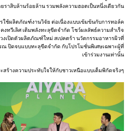
อยราสิบล้านร้อยล้าน รวมพลังความฮอตเป็นหนึ่งเดียวกัน
้ผลิตภัณฑ์งานวิจัย ต่อเนื่องแบบเข้มข้นกับการทอล์ค
งทวีเลิศ เติมพลังทะลุขีดจำกัด โชว์ผลลัพธ์ความสำเร็จ
วงเปิดตัวผลิตภัณฑ์ใหม่ สเปคตร้า นวัตกรรมอาหารผิวที่
ณ ปิดจบแบบทะลุขีดจำกัด กับโปรโมชั่นพิเศษเฉพาะผู้ที่
เข้าร่วมงานเท่านั้น
 และสร้างความประทับใจให้กับชาวเหนือแบบเต็มพิกัดจริงๆ