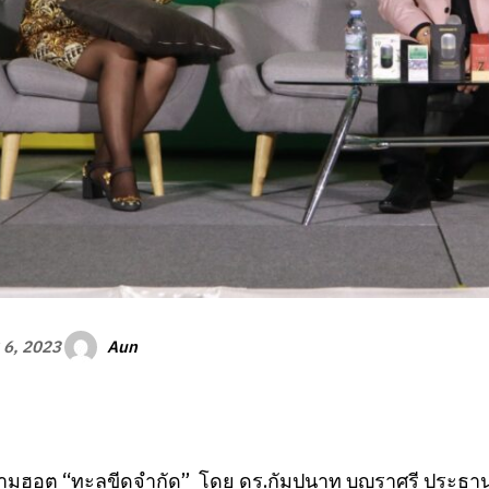
Aun
 6, 2023
ามฮอต “ทะลุขีดจำกัด” โดย ดร.กัมปนาท บุญราศรี ประธาน