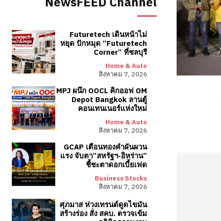
NewsFEED Channel
Futuretech เดินหน้าไม่
หยุด ปักหมุด “Futuretech
Corner” ที่ชลบุรี
Home & Auto
สิงหาคม 7, 2026
MPJ ผนึก OOCL คิกออฟ OM
Depot Bangkok ลานตู้
คอนเทนเนอร์แห่งใหม่
Home & Auto
สิงหาคม 7, 2026
GCAP เตือนทองคำผันผวน
แรง จับตา”สหรัฐฯ-อิหร่าน”
ชี้ชะตาดอกเบี้ยเฟด
Business Stocks
สิงหาคม 7, 2026
ศุภมาส ห่วงเทรนด์ดูดไขมัน
สร้างร่อง สั่ง สคบ. ตรวจเข้ม