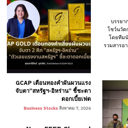
บรรยาก
โชว์นวัต
โดยทีมน
รวมสารอาหา
GCAP เตือนทองคำผันผวนแรง
จับตา”สหรัฐฯ-อิหร่าน” ชี้ชะตา
ดอกเบี้ยเฟด
Business Stocks
สิงหาคม 7, 2026