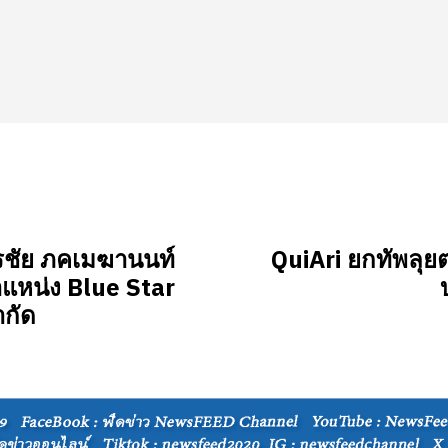
ตรชัย ภคเมฆานนท์
QuiAri ยกทัพลุย
ำแหน่ง Blue Star
ำกัด