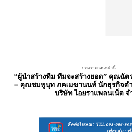
บทความก่อนหน้านี้
“ผู้นำสร้างทีม ทีมจะสร้างยอด” คุณฉั
– คุณชมพูนุท ภคเมฆานนท์ นักธุรกิจต
บริษัท ไอยราแพลนเน็ต จ