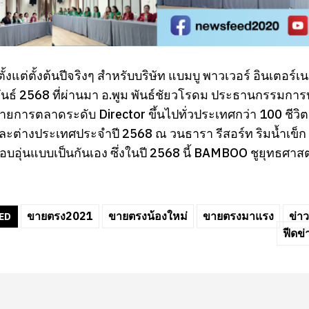
ตั้งแต่ตั้งต้นปีจริงๆ สำหรับบริษัท แบมบู พาวเวอร์ อินเตอร์เ
ันธ์ 2568 ที่ผ่านมา อ.พูม พันธ์ชัยวโรดม ประธานกรรมการบ
รฝ่ายการตลาดระดับ Director ขึ้นไปทั่วประเทศกว่า 100 
ะต่างประเทศประจำปี 2568 ณ วนธารา รีสอร์ท ริมน้ำเข็ก 
บอุ่นแบบเป็นกันเอง ซึ่งในปี 2568 นี้ BAMBOO ชูยุทธศาสตร
ขายตรง2021
ขายตรงน้องใหม่
ขายตรงมาแรง
ข่า
ED
ฟีดข่