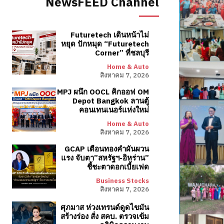
NewsFEED Channel
Futuretech เดินหน้าไม่
หยุด ปักหมุด “Futuretech
Corner” ที่ชลบุรี
Home & Auto
สิงหาคม 7, 2026
MPJ ผนึก OOCL คิกออฟ OM
Depot Bangkok ลานตู้
คอนเทนเนอร์แห่งใหม่
Home & Auto
สิงหาคม 7, 2026
GCAP เตือนทองคำผันผวน
แรง จับตา”สหรัฐฯ-อิหร่าน”
ชี้ชะตาดอกเบี้ยเฟด
Business Stocks
สิงหาคม 7, 2026
ศุภมาส ห่วงเทรนด์ดูดไขมัน
สร้างร่อง สั่ง สคบ. ตรวจเข้ม