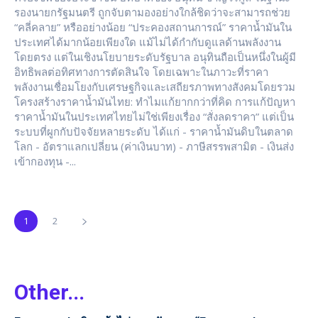
รองนายกรัฐมนตรี ถูกจับตามองอย่างใกล้ชิดว่าจะสามารถช่วย
“คลี่คลาย” หรืออย่างน้อย “ประคองสถานการณ์” ราคาน้ำมันใน
ประเทศได้มากน้อยเพียงใด แม้ไม่ได้กำกับดูแลด้านพลังงาน
โดยตรง แต่ในเชิงนโยบายระดับรัฐบาล อนุทินถือเป็นหนึ่งในผู้มี
อิทธิพลต่อทิศทางการตัดสินใจ โดยเฉพาะในภาวะที่ราคา
พลังงานเชื่อมโยงกับเศรษฐกิจและเสถียรภาพทางสังคมโดยรวม
โครงสร้างราคาน้ำมันไทย: ทำไมแก้ยากกว่าที่คิด การแก้ปัญหา
ราคาน้ำมันในประเทศไทยไม่ใช่เพียงเรื่อง “สั่งลดราคา” แต่เป็น
ระบบที่ผูกกับปัจจัยหลายระดับ ได้แก่ - ราคาน้ำมันดิบในตลาด
โลก - อัตราแลกเปลี่ยน (ค่าเงินบาท) - ภาษีสรรพสามิต - เงินส่ง
เข้ากองทุน -...
1
2
Other...