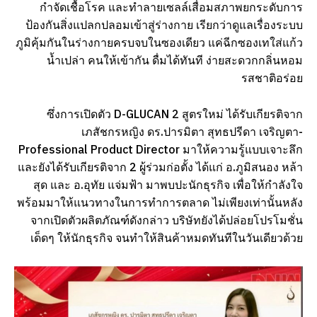
กำจัดเชื้อโรค และทำลายเซลล์เสื่อมสภาพยกระดับการ
ป้องกันสิ่งแปลกปลอมเข้าสู่ร่างกาย เรียกว่าดูแลเรื่องระบบ
ภูมิคุ้มกันในร่างกายครบจบในซองเดียว แค่ฉีกซองเทใส่แก้ว
น้ำเปล่า คนให้เข้ากัน ​ดื่มได้ทันที ง่ายสะดวกกลิ่น​หอม
รสชาติอร่อย
ซึ่งการเปิดตัว D-GLUCAN 2 สูตรใหม่ ได้รับเกียรติจาก
เภสัชกรหญิง ดร.ปารมิตา สุทธปรีดา เจริญตา-
Professional Product Director มาให้ความรู้แบบเจาะลึก
และยังได้รับเกียรติ​จาก 2 ผู้ร่วมก่อตั้ง ได้แก่ อ.ภูมิ​สนอง​ หล้า​
สุด ​และ อ.อุทัย แจ่มฟ้า มาพบปะนักธุรกิจ​ เพื่อให้กำลังใจ
พร้อมมาให้แนวทางในการทำการตลาด ไม่เพียงเท่านั้นหลัง
จากเปิดตัวผลิตภัณฑ์ดังกล่าว บริษัทยังได้ปล่อยโปรโมชั่น
เด็ดๆ ให้นักธุรกิจ จนทำให้สินค้าหมดทันทีในวันเดียวด้วย