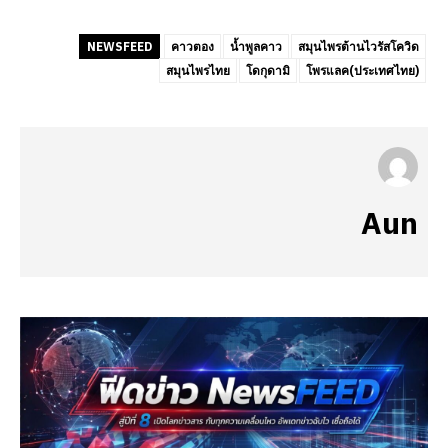
NEWSFEED
คาวตอง
น้ำพูลคาว
สมุนไพรต้านไวรัสโควิด
สมุนไพรไทย
โดกุดามิ
โพรแลค(ประเทศไทย)
Aun