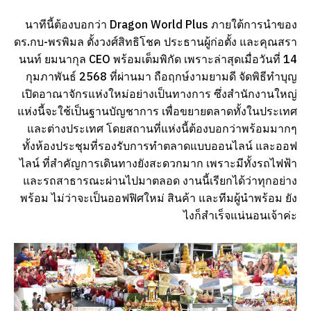
นาทีนี้ต้องบอกว่า Dragon World Plus ภายใต้การนำของ
ดร.กบ-พรพิมล ตั้งวงศ์สิทธิโชค ประธานผู้ก่อตั้ง และคุณสรา
นนท์ ยมนากุล CEO พร้อมเต็มพิกัด เพราะล่าสุดเมื่อวันที่ 14
กุมภาพันธ์ 2568 ที่ผ่านมา ถือฤกษ์งามยามดี จัดพิธีทำบุญ
เปิดอาณาจักรแห่งใหม่อย่างเป็นทางการ ซึ่งสำนักงานใหญ่
แห่งนี้จะใช้เป็นฐานบัญชาการ เพื่อขยายตลาดทั้งในประเทศ
และต่างประเทศ โดยสถานที่แห่งนี้ต้องบอกว่าพร้อมมากๆ
ทั้งห้องประชุมที่รองรับการทำตลาดแบบออนไลน์ และออฟ
ไลน์ ที่สำคัญการเดินทางยังสะดวกมาก เพราะมีทั้งรถไฟฟ้า
และรถสาธารณะผ่านไปมาตลอด งานนี้เรียกได้ว่าทุกอย่าง
พร้อม ไม่ว่าจะเป็นออฟฟิศใหม่ สินค้า และทีมผู้นำพร้อม ยัง
ไงก็สำเร็จแน่นอนเจ้าค่ะ