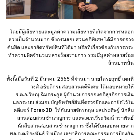
โดยมีผู้เสียหายและมูลค่าความเสียหายที่เกิดจากการหลอก
ลวงเป็นจำนวนมาก ซึ่งกรมสอบสวนคดีพิเศษ ได้มีการตรวจ
ค้นยึด และอายัดทรัพย์สินที่ได้มา หรือที่เกี่ยวข้องกับการกระ
ทำความผิดจำนวนหลายร้อยรายการ รวมมีมูลค่าหลายร้อย
ล้านบาทนั้น
ทั้งนี้เมื่อวันที่ 2 มีนาคม 2565 ที่ผ่านมา นายไตรยฤทธิ์ เตมหิ
วงศ์ อธิบดีกรมสอบสวนคดีพิเศษ ได้มอบหมายให้
ร.ต.อ.วิษณุ ฉิมตระกูล ผู้อำนวยการกองคดีธุรกิจการเงิน
นอกระบบ ส่งมอบบัญชีทรัพย์สินที่ตรวจยึดและอายัดไว้ใน
คดีแชร์ Forex-3D ให้กับนายจักรกฤษ ผลประดิษฐ์ นักสืบ
สวนสอบสวนชำนาญการ และพ.ต.ท.วีระวัฒน์ วราพันธ์
นักสืบสวนสอบสวนชำนาญการ ซึ่งได้รับมอบหมายจาก
พล.ต.ต.ปิยะพันธ์ ปิงเมือง เลขาธิการคณะกรรมการป้องกัน