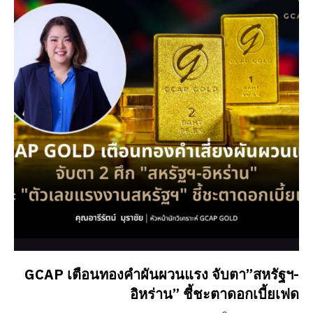
GCAP เตือนทองคำผันผวนแรง จับตา”สหรัฐฯ-
อิหร่าน” ชี้ชะตาดอกเบี้ยเฟด