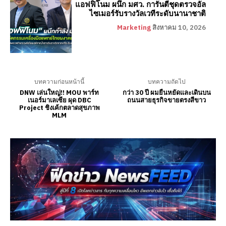
แอฟฟิโนม ผนึก มศว. การันตีชุดตรวจอัล
ไซเมอร์รับรางวัลเวทีระดับนานาชาติ
Marketing
สิงหาคม 10, 2026
บทความก่อนหน้านี้
บทความถัดไป
DNW เล่นใหญ่!! MOU พาร์ท
กว่า 30 ปี ผมยืนหยัดและเดินบน
เนอร์มาเลเซีย ผุด DBC
ถนนสายธุรกิจขายตรงสีขาว
Project ชิงเค้กตลาดสุขภาพ
MLM