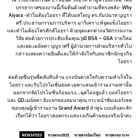
บรรยากาศของงานนี้เริ่มต้นด้วยคำถามที่ทรงพลัง- Why
Aiyara -ทำไมต้องไอยรา ที่ได้บอสใหญ่ ดร.กัมปนาท บุญรา
ศรี ประธานกรรมการบริหาร มาวิเคราะห์จุดแข็งไอยรา
และทำไมต้องโพรดักส์ไอยรา
ด้วยจุดแตกต่างนวัตกรรมงาน
วิจัย ต่อด้วยการประดับเข็มคุณวุฒิ BSA – GSA รายใหม่
และผอ.เมย์ลดา บุญราศรี ผู้อำนวยการฝ่ายบริหารทั่วไป
กล่าวแสดงความยินดีและให้กำลังใจกับสมาชิกนักธุรกิจ
ไอยรา
ต่อด้วยซีนรุ่นพี่คลับสิบล้าน แรงบันดาลใจกับความสำเร็จใน
ไอยรา และรับโปรโมชั่นฮอต เฉพาะคนเข้าร่วมงานเท่านั้น
นอกจากจัดโปรโมชั่นร้อนแรง…ฉุดไม่อยู่แล้ว บอสไอยรา
และ GD.เมย์ลดา ยังแจกของสมนาคุณ กระหน่ำซัมเมอร์เซล
ขอบคุณผู้เข้าร่วมงาน Grand Award ลำพูน แบบล้นทะลัก
เรียกได้ว่า ไอยราฮอตกระแสแรงเกินต้านของจริงเจ้าค่ะ
NEWSFEED
ขายตรง2021
ขายตรงน้องใหม่
ขายตรงมาแรง