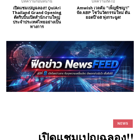
บทความก่อนหน้านี้
บทความถัดไป
เปิดแชมเปญฉลอง!! QuiAri
Amwish เวลคัม “เพ็ญพิชญา”
Thailand Grand Opening
จัด ABP โชว์นวัตกรรมใหม่ ดัน
ตัดริบบิ้นเปิดสำนักงานใหญ่
ยอดปี’68 พุ่งกระฉูด!
ประจำประเทศไทยอย่างเป็น
ทางการ