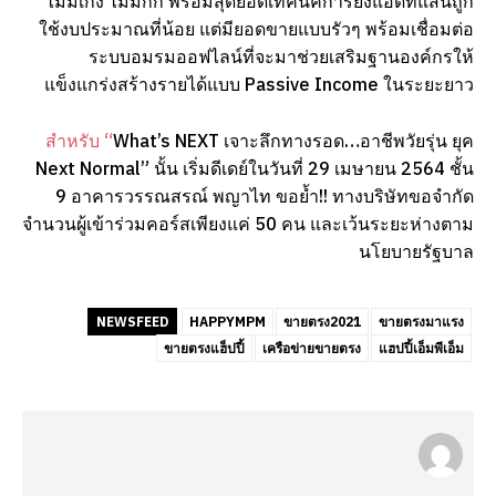
ไม่มีเก๊ง ไม่มีกั๊ก พร้อมสุดยอดเทคนิคการยิงแอดที่แสนถูก
ใช้งบประมาณที่น้อย แต่มียอดขายแบบรัวๆ พร้อมเชื่อมต่อ
ระบบอมรมออฟไลน์ที่จะมาช่วยเสริมฐานองค์กรให้
แข็งแกร่งสร้างรายได้แบบ Passive Income ในระยะยาว
สำหรับ “
What’s NEXT เจาะลึกทางรอด…อาชีพวัยรุ่น ยุค
Next Normal” นั้น เริ่มดีเดย์ในวันที่ 29 เมษายน 2564 ชั้น
9 อาคารวรรณสรณ์ พญาไท ขอย้ำ!! ทางบริษัทขอจำกัด
จำนวนผู้เข้าร่วมคอร์สเพียงแค่ 50 คน และเว้นระยะห่างตาม
นโยบายรัฐบาล
NEWSFEED
HAPPYMPM
ขายตรง2021
ขายตรงมาแรง
ขายตรงแฮ็ปปี้
เครือข่ายขายตรง
แฮปปี้เอ็มพีเอ็ม