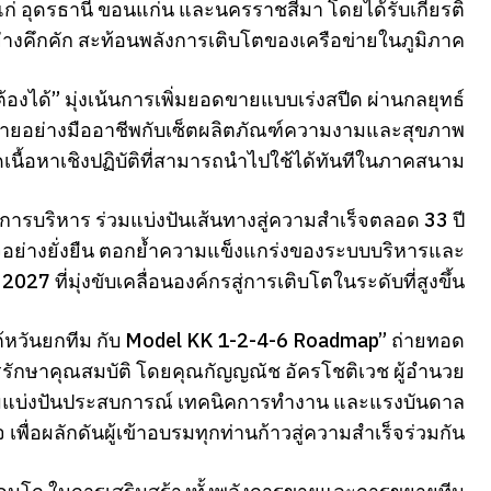
ก่ อุดรธานี ขอนแก่น และนครราชสีมา โดยได้รับเกียรติ
มอย่างคึกคัก สะท้อนพลังการเติบโตของเครือข่ายในภูมิภาค
้องได้” มุ่งเน้นการเพิ่มยอดขายแบบเร่งสปีด ผ่านกลยุทธ์
รขายอย่างมืออาชีพกับเซ็ตผลิตภัณฑ์ความงามและสุขภาพ
นื้อหาเชิงปฏิบัติที่สามารถนำไปใช้ได้ทันทีในภาคสนาม
มการบริหาร ร่วมแบ่งปันเส้นทางสู่ความสำเร็จตลอด 33 ปี
จอย่างยั่งยืน ตอกย้ำความแข็งแกร่งของระบบบริหารและ
2027 ที่มุ่งขับเคลื่อนองค์กรสู่การเติบโตในระดับที่สูงขึ้น
ู่ไต้หวันยกทีม กับ Model KK 1-2-4-6 Roadmap” ถ่ายทอด
กษาคุณสมบัติ โดยคุณกัญญณัช อัครโชติเวช ผู้อำนวย
ร่วมแบ่งปันประสบการณ์ เทคนิคการทำงาน และแรงบันดาล
จ เพื่อผลักดันผู้เข้าอบรมทุกท่านก้าวสู่ความสำเร็จร่วมกัน