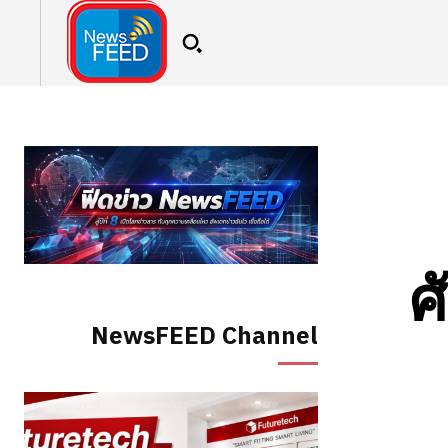
ศ
NewsFEED Channel