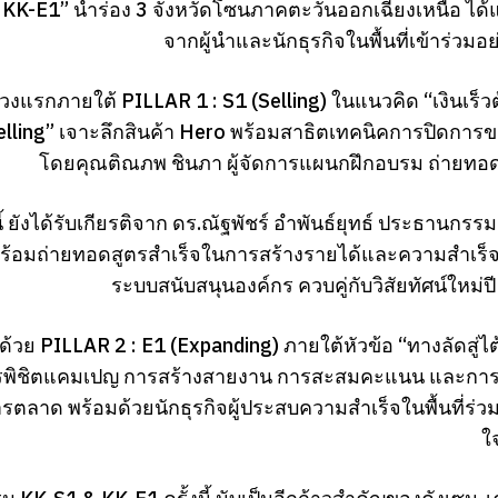
KK-E1” นำร่อง 3 จังหวัดโซนภาคตะวันออกเฉียงเหนือ ได้แ
จากผู้นำและนักธุรกิจในพื้นที่เข้าร่ว
วงแรกภายใต้ PILLAR 1 : S1 (Selling) ในแนวคิด “เงินเร็วต
elling” เจาะลึกสินค้า Hero พร้อมสาธิตเทคนิคการปิดกา
โดยคุณติณภพ ชินภา ผู้จัดการแผนกฝึกอบรม ถ่ายทอดเ
 ยังได้รับเกียรติจาก ดร.ณัฐพัชร์ อำพันธ์ยุทธ์ ประธานกรร
พร้อมถ่ายทอดสูตรสำเร็จในการสร้างรายได้และความสำเร็
ระบบสนับสนุนองค์กร ควบคู่กับวิสัยทัศน์ใหม่ปี 
องด้วย PILLAR 2 : E1 (Expanding) ภายใต้หัวข้อ “ทางลัดส
รพิชิตแคมเปญ การสร้างสายงาน การสะสมคะแนน และการรั
รตลาด พร้อมด้วยนักธุรกิจผู้ประสบความสำเร็จในพื้นที่
ใ