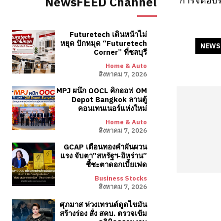
การจัดอบร
NewsFEED Channel
Futuretech เดินหน้าไม่
หยุด ปักหมุด “Futuretech
NEWS
Corner” ที่ชลบุรี
Home & Auto
สิงหาคม 7, 2026
MPJ ผนึก OOCL คิกออฟ OM
Depot Bangkok ลานตู้
คอนเทนเนอร์แห่งใหม่
Home & Auto
สิงหาคม 7, 2026
GCAP เตือนทองคำผันผวน
แรง จับตา”สหรัฐฯ-อิหร่าน”
ชี้ชะตาดอกเบี้ยเฟด
Business Stocks
สิงหาคม 7, 2026
ศุภมาส ห่วงเทรนด์ดูดไขมัน
สร้างร่อง สั่ง สคบ. ตรวจเข้ม