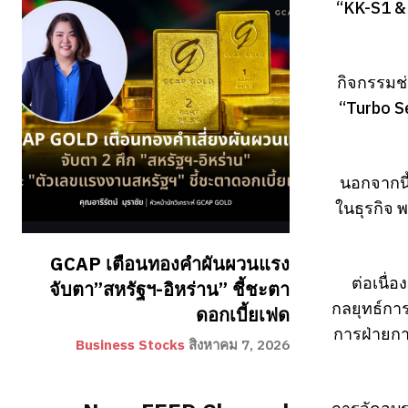
“KK-S1 & 
กิจกรรมช่
“Turbo S
นอกจากนี้
ในธุรกิจ 
GCAP เตือนทองคำผันผวนแรง
ต่อเนื่
จับตา”สหรัฐฯ-อิหร่าน” ชี้ชะตา
กลยุทธ์กา
ดอกเบี้ยเฟด
การฝ่ายกา
Business Stocks
สิงหาคม 7, 2026