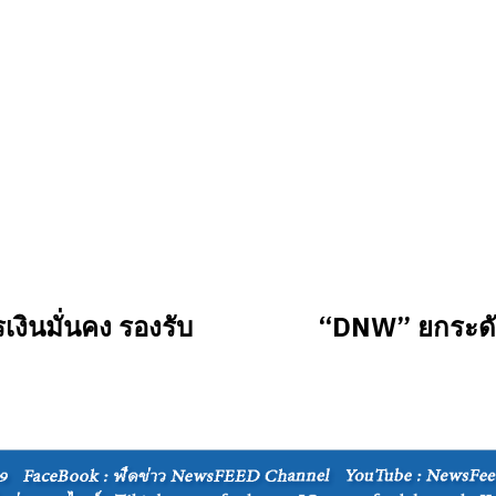
งินมั่นคง รองรับ
“DNW” ยกระดับ