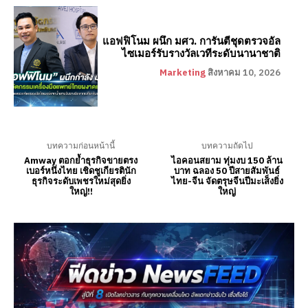
แอฟฟิโนม ผนึก มศว. การันตีชุดตรวจอัล
ไซเมอร์รับรางวัลเวทีระดับนานาชาติ
Marketing
สิงหาคม 10, 2026
บทความก่อนหน้านี้
บทความถัดไป
Amway ตอกย้ำธุรกิจขายตรง
ไอคอนสยาม ทุ่มงบ 150 ล้าน
เบอร์หนึ่งไทย เชิดชูเกียรตินัก
บาท ฉลอง 50 ปีสายสัมพันธ์
ธุรกิจระดับเพชรใหม่สุดยิ่ง
ไทย-จีน จัดตรุษจีนปีมะเส็งยิ่ง
ใหญ่!!
ใหญ่