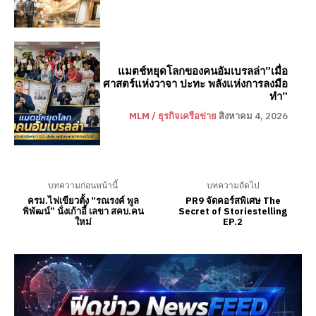
แมตช์หยุดโลกของคนอัมเบรลล่า”เมื่อ
ศาสตร์แห่งวาจา ปะทะ พลังแห่งการลงมือ
ทำ”
MLM / ธุรกิจเครือข่าย
สิงหาคม 4, 2026
บทความก่อนหน้านี้
บทความถัดไป
ครม.ไฟเขียวตั้ง “รณรงค์ พูล
PR9 จัดคอร์สพิเศษ The
พิพัฒน์” นั่งเก้าอี้ เลขา สคบ.คน
Secret of Storiestelling
ใหม่
EP.2