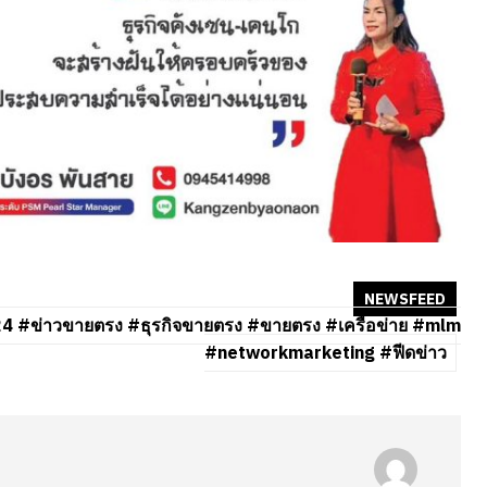
NEWSFEED
#ข่าวขายตรง #ธุรกิจขายตรง #ขายตรง #เครือข่าย #mlm
#networkmarketing #ฟีดข่าว