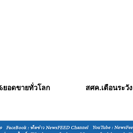
8%ยอดขายทั่วโลก
สศค.เตือนระวั