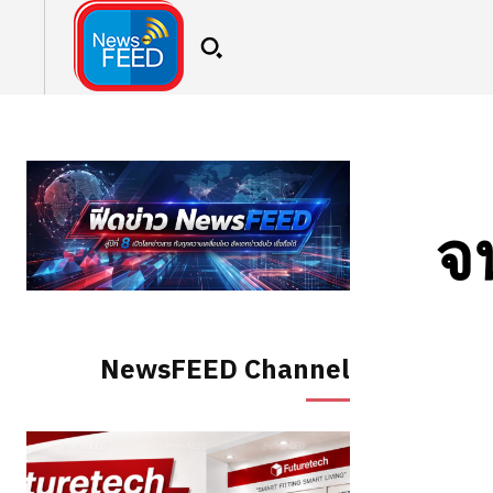
จ
NewsFEED Channel