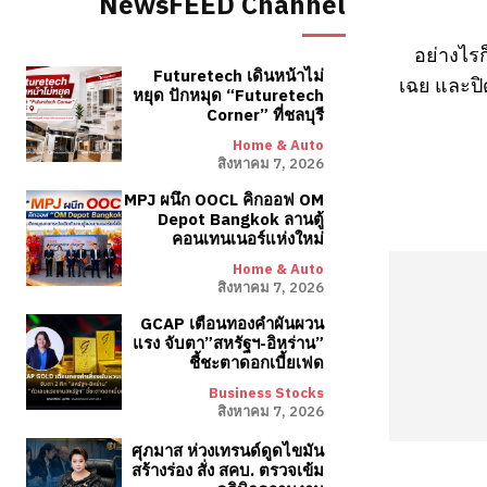
NewsFEED Channel
อย่างไร
Futuretech เดินหน้าไม่
เฉย และปิด
หยุด ปักหมุด “Futuretech
Corner” ที่ชลบุรี
Home & Auto
สิงหาคม 7, 2026
MPJ ผนึก OOCL คิกออฟ OM
Depot Bangkok ลานตู้
คอนเทนเนอร์แห่งใหม่
Home & Auto
สิงหาคม 7, 2026
GCAP เตือนทองคำผันผวน
แรง จับตา”สหรัฐฯ-อิหร่าน”
ชี้ชะตาดอกเบี้ยเฟด
Business Stocks
สิงหาคม 7, 2026
ศุภมาส ห่วงเทรนด์ดูดไขมัน
สร้างร่อง สั่ง สคบ. ตรวจเข้ม