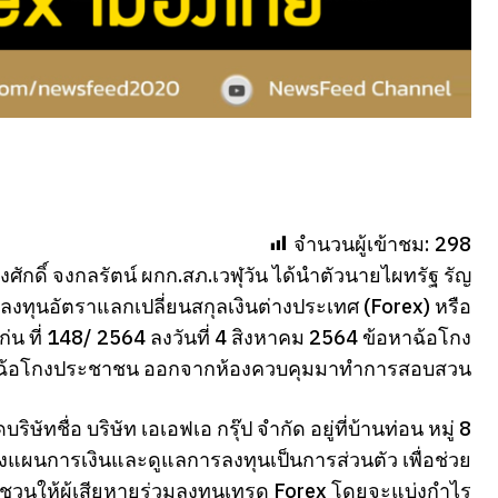
จำนวนผู้เข้าชม:
298
ุงศักดิ์ จงกลรัตน์ ผกก.สภ.เวฬุวัน ได้นำตัวนายไผทรัฐ รัญ
กิจลงทุนอัตราแลกเปลี่ยนสกุลเงินต่างประเทศ (Forex) หรือ
น ที่ 148/ 2564 ลงวันที่ 4 สิงหาคม 2564 ข้อหาฉ้อโกง
การฉ้อโกงประชาชน ออกจากห้องควบคุมมาทำการสอบสวน
ษัทชื่อ บริษัท เอเอฟเอ กรุ๊ป จำกัด อยู่ที่บ้านท่อน หมู่ 8
งแผนการเงินและดูแลการลงทุนเป็นการส่วนตัว เพื่อช่วย
ิญชวนให้ผู้เสียหายร่วมลงทุนเทรด Forex โดยจะแบ่งกำไร