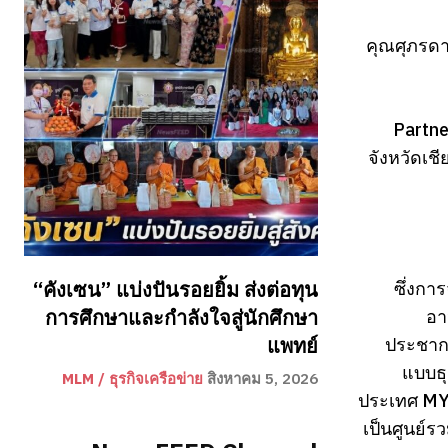
คุณศุภรด
Partne
จังหวัดเชี
“คังเซน” แบ่งปันรอยยิ้ม ส่งต่อทุน
ซึ่งกา
การศึกษาและกำลังใจสู่นักศึกษา
อา
แพทย์
ประชากร
แบบธุ
MLM / ธุรกิจเครือข่าย
สิงหาคม 5, 2026
ประเทศ MY 
เป็นศูนย์ร