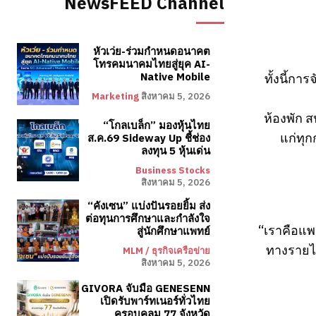
NewsFEED Channel
หัวเว่ย-ร่วมกำหนดอนาคต
โทรคมนาคมไทยสู่ยุค AI-
ทั้งนี้กา
Native Mobile
Marketing
สิงหาคม 5, 2026
ห้องพัก ส
“โกลเบล็ก” มองหุ้นไทย
แก่ทุก
ส.ค.69 Sideway Up ชี้ช่อง
ลงทุน 5 หุ้นเด่น
Business Stocks
สิงหาคม 5, 2026
“คังเซน” แบ่งปันรอยยิ้ม ส่ง
ต่อทุนการศึกษาและกำลังใจ
“เราคือแพ
สู่นักศึกษาแพทย์
ทางรายได
MLM / ธุรกิจเครือข่าย
สิงหาคม 5, 2026
GIVORA จับมือ GENESENN
เปิดรับพาร์ทเนอร์ทั่วไทย
ครอบคลุม 77 จังหวัด