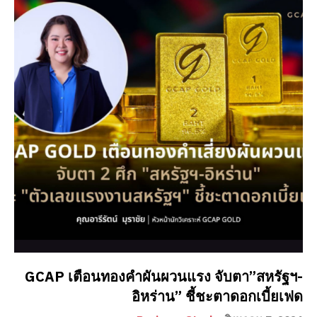
GCAP เตือนทองคำผันผวนแรง จับตา”สหรัฐฯ-
อิหร่าน” ชี้ชะตาดอกเบี้ยเฟด