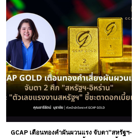
GCAP เตือนทองคำผันผวนแรง จับตา”สหรัฐฯ-