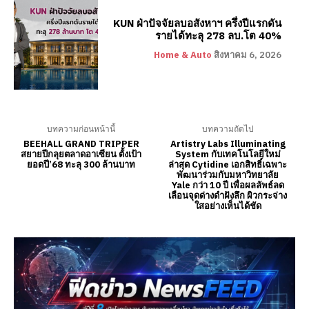
KUN ฝ่าปัจจัยลบอสังหาฯ ครึ่งปีแรกดัน
รายได้ทะลุ 278 ลบ.โต 40%
Home & Auto
สิงหาคม 6, 2026
บทความก่อนหน้านี้
บทความถัดไป
BEEHALL GRAND TRIPPER
Artistry Labs Illuminating
สยายปีกลุยตลาดอาเซียน ตั้งเป้า
System กับเทคโนโลยีใหม่
ยอดปี’68 ทะลุ 300 ล้านบาท
ล่าสุด Cytidine เอกสิทธิ์เฉพาะ
พัฒนาร่วมกับมหาวิทยาลัย
Yale กว่า 10 ปี เพื่อผลลัพธ์ลด
เลือนจุดด่างดำฝังลึก ผิวกระจ่าง
ใสอย่างเห็นได้ชัด