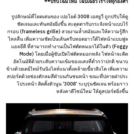
**ปรับโฉมใหม่ โฉบเฉี่ยว เร้าใจทุกองศา
รูปลักษณ์ที่โดดเด่นของ เปอโยต์ 3008 เอสยูวี ถูกปรับให้ดู
ชัดเจนและทันสมัยยิ่งขึ้น สะดุดตากับกระจังหน้าแบบไร้
กรอบ (frameless grille) สวยงามล้ำสมัยและให้ความรู้สึก
ไหลลื่น เพิ่มความชัดเป็นเส้นครีบทอดยาวใต้ไฟหน้าแบบฟูล
แอลอีดี ที่สามารถทำงานเป็นไฟตัดหมอกได้ในตัว (Foggy
Mode) โดยเมื่อผู้ขับเปิดไฟตัดหมอกหลัง ไฟหน้าจะติด
อัตโนมัติด้วยระดับความเข้มของแสงที่ต่ำกว่าปกติ ขนาบ
ข้างด้วยเดย์ไทม์รันนิงไลท์แนวตั้งคล้ายเขี้ยวสิงโต เพิ่มความ
สปอร์ตด้วยช่องดักลมสีดำบนกันชนหน้า ขณะที่ปลายฝาประ
โปรงหน้า ติดตั้งตัวนูน ‘3008’ ระบุรุ่นชัดเจน พร้อมราว
หลังคาดีไซน์ใหม่ ให้ดูสปอร์ตยิ่งขึ้น