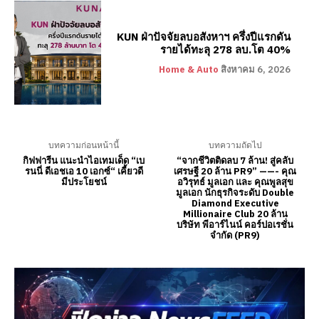
KUN ฝ่าปัจจัยลบอสังหาฯ ครึ่งปีแรกดัน
รายได้ทะลุ 278 ลบ.โต 40%
Home & Auto
สิงหาคม 6, 2026
บทความก่อนหน้านี้
บทความถัดไป
กิฟฟารีน แนะนำไอเทมเด็ด “เบ
“จากชีวิตติดลบ 7 ล้าน! สู่คลับ
รนนี่ ดีเอชเอ 10 เอกซ์“ เคี้ยวดี
เศรษฐี 20 ล้าน PR9” ——- คุณ
มีประโยชน์
อวิรุทธ์ มูลเอก และ คุณพูลสุข
มูลเอก นักธุรกิจระดับ Double
Diamond Executive
Millionaire Club 20 ล้าน
บริษัท พีอาร์ไนน์ คอร์ปอเรชั่น
จำกัด (PR9)