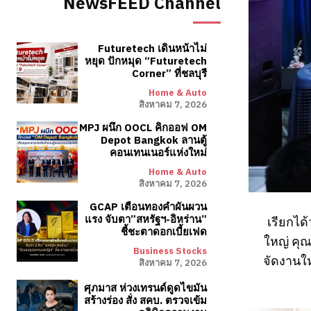
NewsFEED Channel
Futuretech เดินหน้าไม่
หยุด ปักหมุด “Futuretech
Corner” ที่ชลบุรี
Home & Auto
สิงหาคม 7, 2026
MPJ ผนึก OOCL คิกออฟ OM
Depot Bangkok ลานตู้
คอนเทนเนอร์แห่งใหม่
Home & Auto
สิงหาคม 7, 2026
GCAP เตือนทองคำผันผวน
แรง จับตา”สหรัฐฯ-อิหร่าน”
เรียกได
ชี้ชะตาดอกเบี้ยเฟด
ใหญ่ คุ
Business Stocks
จัดงานใ
สิงหาคม 7, 2026
ศุภมาส ห่วงเทรนด์ดูดไขมัน
สร้างร่อง สั่ง สคบ. ตรวจเข้ม