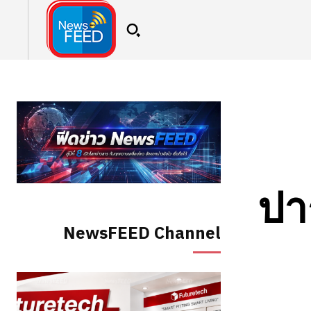
ปา
NewsFEED Channel