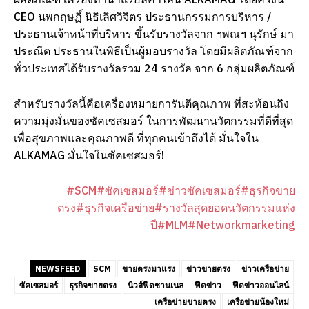
ผลิตภัณฑ์ เครื่องทำน้ำแร่อัลคาไลน์ ALKAMAG โดยครั้งนี้
CEO นพกฤษฏิ์ นิธิเลิศวิจิตร ประธานกรรมการบริหาร /
ประธานเจ้าหน้าที่บริหาร ขึ้นรับรางวัลจาก ฯพณฯ นุรักษ์ มา
ประณีต ประธานในพิธีเป็นผู้มอบรางวัล โดยมีผลิตภัณฑ์จาก
ทั่วประเทศได้รับรางวัลรวม 24 รางวัล จาก 6 กลุ่มผลิตภัณฑ์
สำหรับรางวัลนี้คือเครื่องหมายการันตีคุณภาพ ที่สะท้อนถึง
ความมุ่งมั่นของซัคเซสมอร์ ในการพัฒนานวัตกรรมที่ดีที่สุด
เพื่อสุขภาพและคุณภาพดี ที่ทุกคนเข้าถึงได้ มั่นใจใน
ALKAMAG มั่นใจในซัคเซสมอร์!
#SCM
#ซัคเซสมอร์
#ข่าวซัคเซสมอร์
#ธุรกิจขาย
ตรง
#ธุรกิจเครือข่าย
#รางวัลสุดยอดนวัตกรรมแห่ง
ปี
#MLM
#Networkmarketing
NEWSFEED
SCM
ขายตรงมาแรง
ข่าวขายตรง
ข่าวเครือข่าย
ซัคเซสมอร์
ธุรกิจขายตรง
นิวส์ฟีดชานเนล
ฟีดข่าว
ฟีดข่าวออนไลน์
เครือข่ายขายตรง
เครือข่ายน้องใหม่