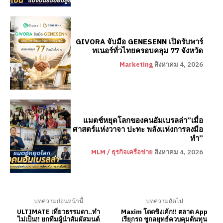
GIVORA จับมือ GENESENN เปิดรับพาร์
ทเนอร์ทั่วไทยครอบคลุม 77 จังหวัด
Marketing
สิงหาคม 4, 2026
แมตช์หยุดโลกของคนอัมเบรลล่า”เมื่อ
ศาสตร์แห่งวาจา ปะทะ พลังแห่งการลงมือ
ทำ”
MLM / ธุรกิจเครือข่าย
สิงหาคม 4, 2026
บทความก่อนหน้านี้
บทความถัดไป
ULTIMATE เที่ยวธรรมดา..ทำ
Maxim โดดชิงเค้ก!! ตลาด App
ไม่เป็น!! ยกทีมผู้นำสัมผัสมนต์
เรียกรถ ชูกลยุทธ์ควบคุมต้นทุน