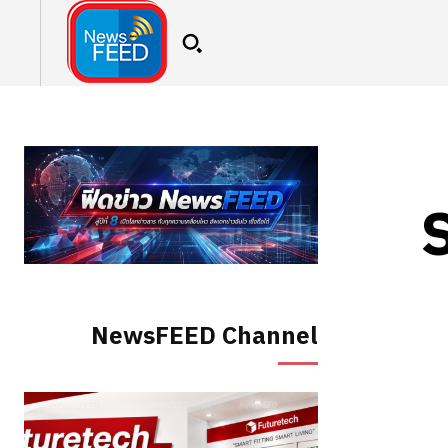
S
NewsFEED Channel