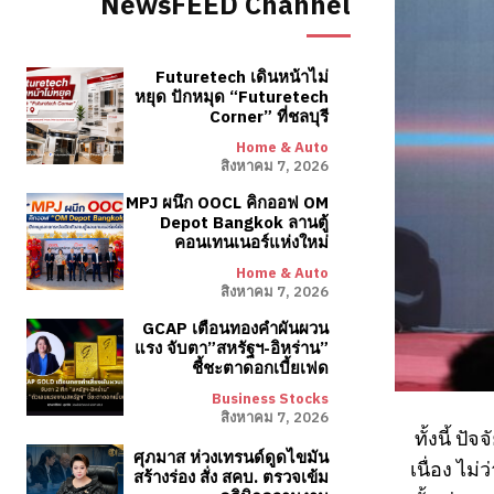
NewsFEED Channel
Futuretech เดินหน้าไม่
หยุด ปักหมุด “Futuretech
Corner” ที่ชลบุรี
Home & Auto
สิงหาคม 7, 2026
MPJ ผนึก OOCL คิกออฟ OM
Depot Bangkok ลานตู้
คอนเทนเนอร์แห่งใหม่
Home & Auto
สิงหาคม 7, 2026
GCAP เตือนทองคำผันผวน
แรง จับตา”สหรัฐฯ-อิหร่าน”
ชี้ชะตาดอกเบี้ยเฟด
Business Stocks
สิงหาคม 7, 2026
ทั้งนี้ ป
ศุภมาส ห่วงเทรนด์ดูดไขมัน
เนื่อง ไม
สร้างร่อง สั่ง สคบ. ตรวจเข้ม