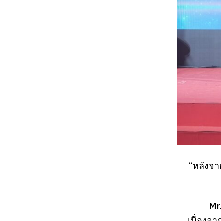
“หลังจา
Mr
เนื่องจา