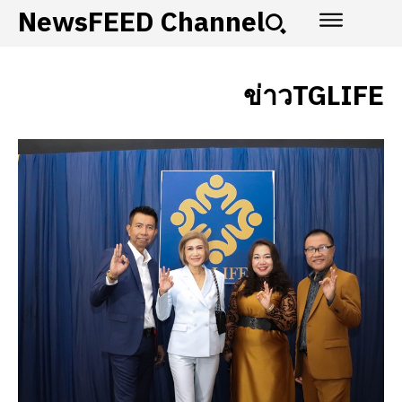
NewsFEED Channel
ข่าวTGLIFE