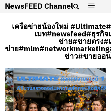
NewsFEED Channel
เครือข่ายน้องใหม่ #Ultimate#อ
เมท#newsfeed#ธุรกิจเ
ข่าย#ขายตรง#เ
ข่าย#mlm#networkmarketing
ข่าว#ขายออน