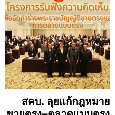
สคบ. ลุยแก้กฎหมาย
ขายตรง–ตลาดแบบตรง